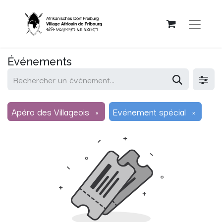
Événements
Apéro des Villageois
×
Evénement spécial
×