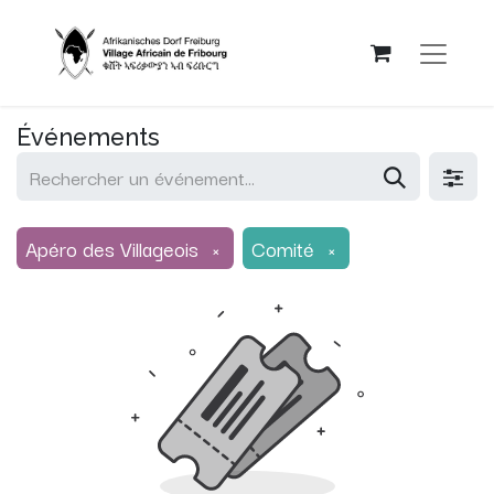
Événements
Apéro des Villageois
×
Comité
×